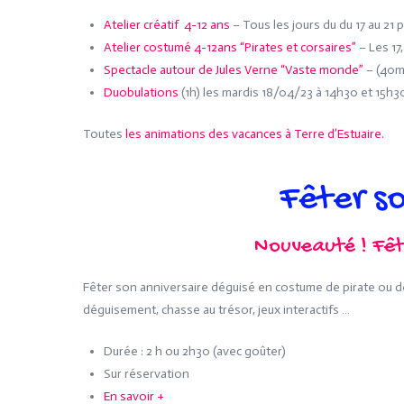
Atelier créatif 4-12 ans
– Tous les jours du du 17 au 21 p
Atelier costumé 4-12ans “Pirates et corsaires”
– Les 17, 
Spectacle autour de Jules Verne “Vaste monde”
– (40mn
Duobulations
(1h) les mardis 18/04/23 à 14h30 et 15h
Toutes
les animations des vacances à Terre d’Estuaire.
Fêter s
Nouveauté ! Fêt
Fêter son anniversaire déguisé en costume de pirate ou de 
déguisement, chasse au trésor, jeux interactifs …
Durée : 2 h ou 2h30 (avec goûter)
Sur réservation
En savoir +