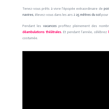
Tenez-vous prêts à vivre l’épopée extraordinaire de
poi
navires
, élevez-vous dans les airs à
25 mètres du sol
pour 
Pendant les
vacances
profitez pleinement des nomb
déambulations théâtrales.
Et pendant l’année, célébrez
costumée.