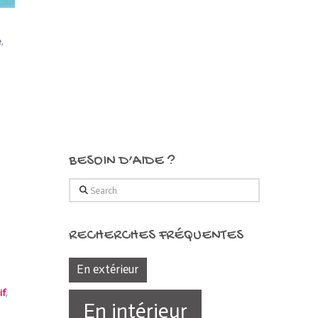
e
,
BESOIN D’AIDE ?
Search
RECHERCHES FRÉQUENTES
En extérieur
if
,
En intérieur