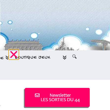
BOUTIQUE JEUX
🔍
GE
,