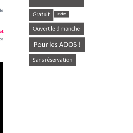
de
Gratuit
Insolite
Ouvert le dimanche
et
te
Pour les ADOS !
Sans réservation