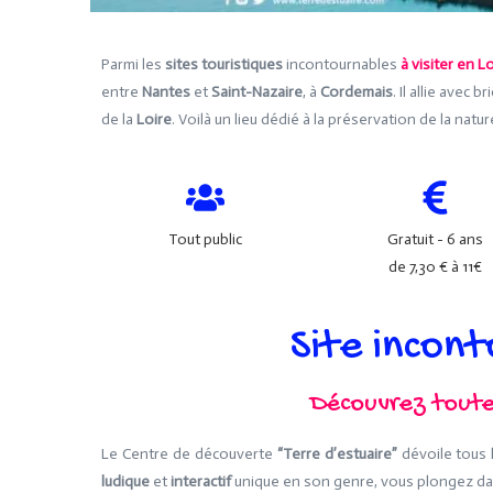
Parmi les
sites touristiques
incontournables
à visiter en L
entre
Nantes
et
Saint-Nazaire
, à
Cordemais
. Il allie avec 
de la
Loire
. Voilà un lieu dédié à la préservation de la nat
Tout public
Gratuit - 6 ans
de 7,30 € à 11€
Site incont
Découvrez toutes
Le Centre de découverte
“Terre d’estuaire”
dévoile tous l
ludique
et
interactif
unique en son genre, vous plongez dans 