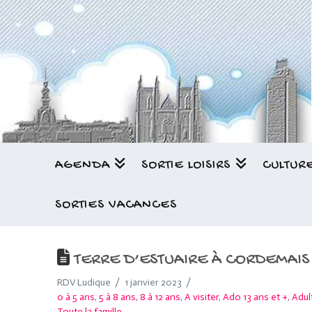
AGENDA
SORTIE LOISIRS
CULTUR
SORTIES VACANCES
TERRE D’ESTUAIRE À CORDEMAIS
RDV Ludique
1 janvier 2023
0 à 5 ans
,
5 à 8 ans
,
8 à 12 ans
,
A visiter
,
Ado 13 ans et +
,
Adul
Toute la famille