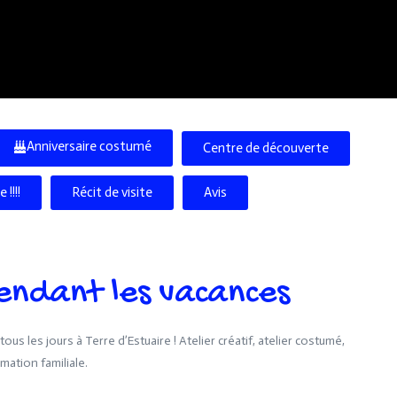
Anniversaire costumé
Centre de découverte
!!!!
Récit de visite
Avis
endant les vacances
us les jours à Terre d’Estuaire ! Atelier créatif, atelier costumé,
ation familiale.