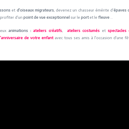
ssons
et
d’oiseaux migrateurs
, devenez un chasseur émérite d’
épaves 
profiter d’un
point de vue exceptionnel
sur le
port
et le
fleuve
…
reux
animations :
ateliers créatifs
,
ateliers costumés
et
spectacles 
l’anniversaire de votre enfant
avec tous ses amis à l’occasion d’une fê