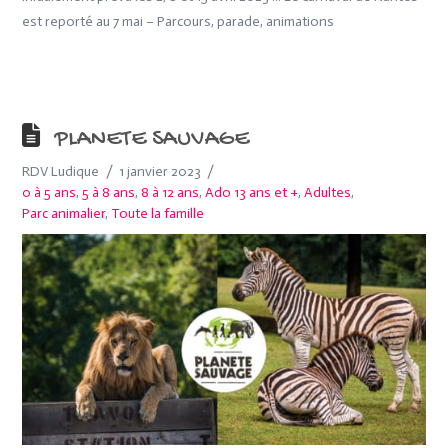
est reporté au 7 mai – Parcours, parade, animations
PLANETE SAUVAGE
RDV Ludique
1 janvier 2023
0 à 5 ans
,
5 à 8 ans
,
8 à 12 ans
,
Ado 13 ans et +
,
Adultes
,
Parc animalier
,
Toute la famille