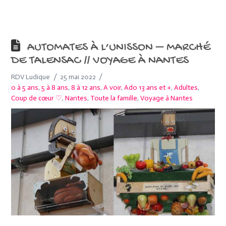
AUTOMATES À L’UNISSON – MARCHÉ
DE TALENSAC // VOYAGE À NANTES
RDV Ludique
25 mai 2022
0 à 5 ans
,
5 à 8 ans
,
8 à 12 ans
,
A voir
,
Ado 13 ans et +
,
Adultes
,
Coup de cœur ♡
,
Nantes
,
Toute la famille
,
Voyage à Nantes