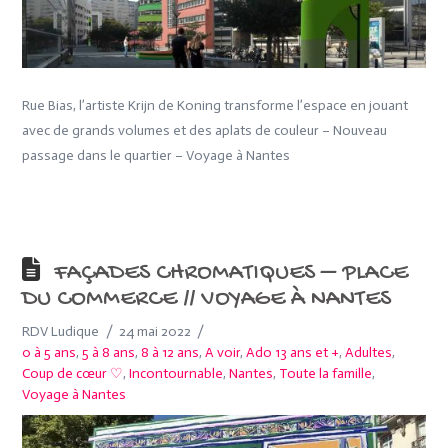
Rue Bias, l’artiste Krijn de Koning transforme l’espace en jouant
avec de grands volumes et des aplats de couleur – Nouveau
passage dans le quartier – Voyage à Nantes
FAÇADES CHROMATIQUES – PLACE
DU COMMERCE // VOYAGE À NANTES
RDV Ludique
24 mai 2022
0 à 5 ans
,
5 à 8 ans
,
8 à 12 ans
,
A voir
,
Ado 13 ans et +
,
Adultes
,
Coup de cœur ♡
,
Incontournable
,
Nantes
,
Toute la famille
,
Voyage à Nantes