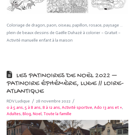
Coloriage de dragon, paon, oiseau, papillon, rosace, paysage …
plein de beaux dessins de Gaëlle Duhazé à colorier – Gratuit –
Activité manuelle enfant à la maison
LES PATINOIRES DE NOËL 2022 –
PATINOIRE ÉPHÉMÈRE, LUGE // LOIRE-
ATLANTIQUE
RDV Ludique
28 novembre 2022
0 à 5 ans
,
5 à 8 ans
,
8 à 12 ans
,
Activité sportive
,
Ado 13 ans et +
,
Adultes
,
Blog
,
Noel
,
Toute la famille