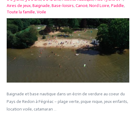
Aires de jeux
,
Baignade
,
Base-loisirs
,
Canoë
,
Nord Loire
,
Paddle
,
Toute la famille
,
Voile
Baignade et base nautique dans un écrin de verdure au coeur du
Pays de Redon à Fégréac – plage verte, pique nique, jeux enfants,
location voile, catamaran …