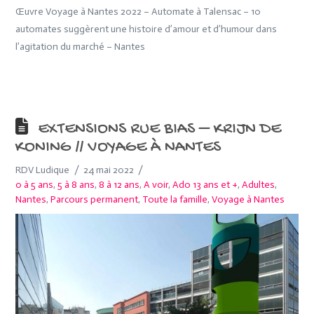
Œuvre Voyage à Nantes 2022 – Automate à Talensac – 10
automates suggèrent une histoire d’amour et d’humour dans
l’agitation du marché – Nantes
EXTENSIONS RUE BIAS – KRIJN DE
KONING // VOYAGE À NANTES
RDV Ludique
24 mai 2022
0 à 5 ans
,
5 à 8 ans
,
8 à 12 ans
,
A voir
,
Ado 13 ans et +
,
Adultes
,
Nantes
,
Parcours permanent
,
Toute la famille
,
Voyage à Nantes