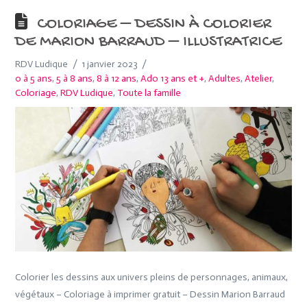
COLORIAGE – DESSIN À COLORIER
DE MARION BARRAUD – ILLUSTRATRICE
RDV Ludique
1 janvier 2023
0 à 5 ans
,
5 à 8 ans
,
8 à 12 ans
,
Ado 13 ans et +
,
Adultes
,
Atelier
,
Coloriage
,
RDV Ludique
,
Toute la famille
Colorier les dessins aux univers pleins de personnages, animaux,
végétaux – Coloriage à imprimer gratuit – Dessin Marion Barraud