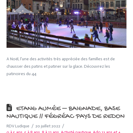
A Noël, l’une des activités très appréciée des familles est de
chausser des patins et patiner sur la glace. Découvrez les
patinoires du 44
ETANG AUMÉE – BAIGNADE, BASE
NAUTIQUE // FÉGRÉAC PAYS DE REDON
RDV Ludique
20 juillet 2022
0 à 5 ans
,
5 à 8 ans
,
8 à 12 ans
,
Activité nautique
,
Ado 13 ans et +
,