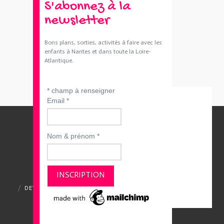
S'abonnez à la
newsletter
Bons plans, sorties, activités à faire avec les
enfants à Nantes et dans toute la Loire-
Atlantique.
*
champ à renseigner
Email
*
Nom & prénom
*
QUI SOMMES-NOUS ?
CONTACTEZ-NOUS
DEVENIR ANNONCEUR
MENTIONS LÉGALES
CGV ET CGU
POLITIQUE DE CONFIDENTIALITÉ
Merci de votre visite et à bientôt :)