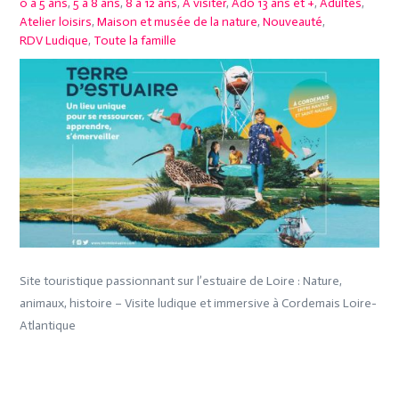
0 à 5 ans
,
5 à 8 ans
,
8 à 12 ans
,
A visiter
,
Ado 13 ans et +
,
Adultes
,
Atelier loisirs
,
Maison et musée de la nature
,
Nouveauté
,
RDV Ludique
,
Toute la famille
Site touristique passionnant sur l’estuaire de Loire : Nature,
animaux, histoire – Visite ludique et immersive à Cordemais Loire-
Atlantique