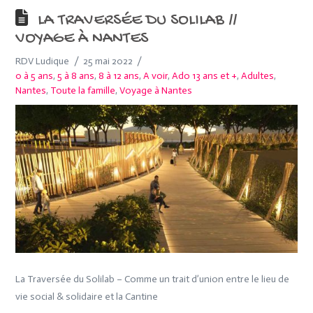
LA TRAVERSÉE DU SOLILAB //
VOYAGE À NANTES
RDV Ludique
25 mai 2022
0 à 5 ans
,
5 à 8 ans
,
8 à 12 ans
,
A voir
,
Ado 13 ans et +
,
Adultes
,
Nantes
,
Toute la famille
,
Voyage à Nantes
La Traversée du Solilab – Comme un trait d’union entre le lieu de
vie social & solidaire et la Cantine