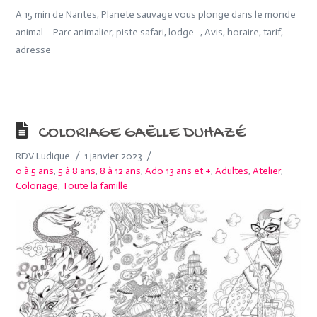
A 15 min de Nantes, Planete sauvage vous plonge dans le monde
animal – Parc animalier, piste safari, lodge -, Avis, horaire, tarif,
adresse
COLORIAGE GAËLLE DUHAZÉ
RDV Ludique
1 janvier 2023
0 à 5 ans
,
5 à 8 ans
,
8 à 12 ans
,
Ado 13 ans et +
,
Adultes
,
Atelier
,
Coloriage
,
Toute la famille