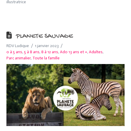
illustratrice
PLANETE SAUVAGE
RDV Ludique
1 janvier 2023
0 à 5 ans
,
5 à 8 ans
,
8 à 12 ans
,
Ado 13 ans et +
,
Adultes
,
Parc animalier
,
Toute la famille