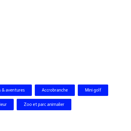
rs & aventures
Accrobranche
Mini golf
ieur
Zoo et parc animalier