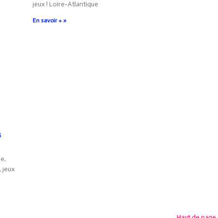
jeux ! Loire-Atlantique
En savoir + »
&
he,
, jeux
Haut de page