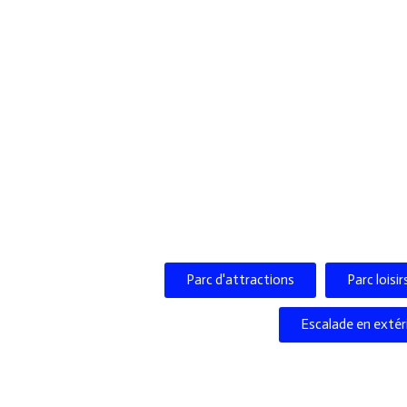
Parc d'attractions
Parc loisi
Escalade en extér