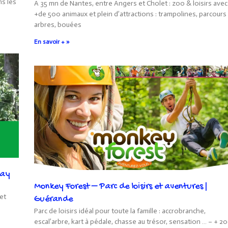
ns les
A 35 mn de Nantes, entre Angers et Cholet : zoo & loisirs avec
+de 500 animaux et plein d’attractions : trampolines, parcours
arbres, bouées
En savoir + »
say
Monkey Forest – Parc de loisirs et aventures |
et
Guérande
Parc de loisirs idéal pour toute la famille : accrobranche,
escal’arbre, kart à pédale, chasse au trésor, sensation … – + 2