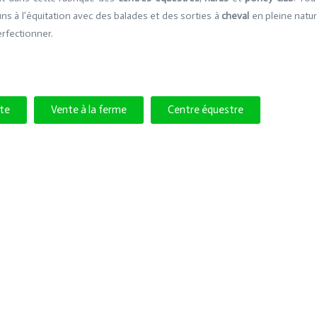
uns à l’équitation avec des balades et des sorties à
cheval
en pleine natur
erfectionner.
tte
Vente à la ferme
Centre équestre