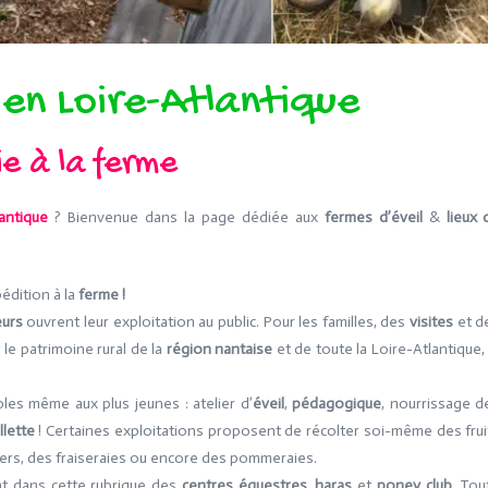
 en Loire-Atlantique
ie à la ferme
antique
? Bienvenue dans la page dédiée aux
fermes
d’éveil
&
lieux 
pédition à la
ferme !
eurs
ouvrent leur exploitation au public. Pour les familles, des
visites
et d
 le patrimoine rural de la
région nantaise
et de toute la Loire-Atlantique, 
les même aux plus jeunes : atelier d’
éveil
,
pédagogique
, nourrissage d
llette
! Certaines exploitations proposent de récolter soi-même des frui
ers, des fraiseraies ou encore des pommeraies.
t dans cette rubrique des
centres équestres
,
haras
et
poney club
. Tou