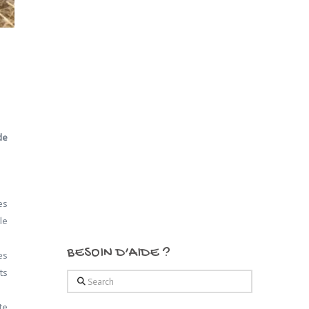
de
es
le
BESOIN D’AIDE ?
es
ts
Search
te