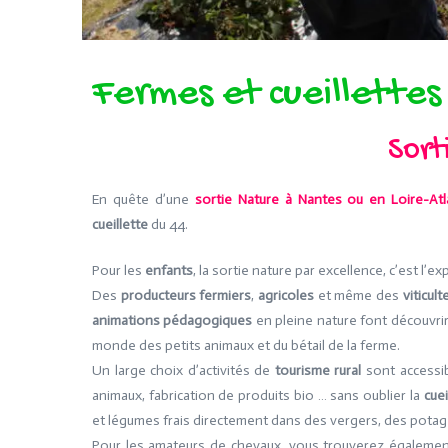
Fermes et cueillettes
Sort
En quête d’une
sortie Nature à Nantes ou en Loire-Atl
cueillette
du 44.
Pour les
enfants
, la sortie nature par excellence, c’est l’ex
Des
producteurs fermiers
,
agricoles
et même des
viticult
animations pédagogiques
en pleine nature font découvrir
monde des petits animaux et du bétail de la ferme.
Un large choix d’activités de
tourisme rural
sont accessib
animaux, fabrication de produits bio … sans oublier la
cuei
et légumes frais directement dans des vergers, des potag
Pour les amateurs de chevaux, vous trouverez égalemen