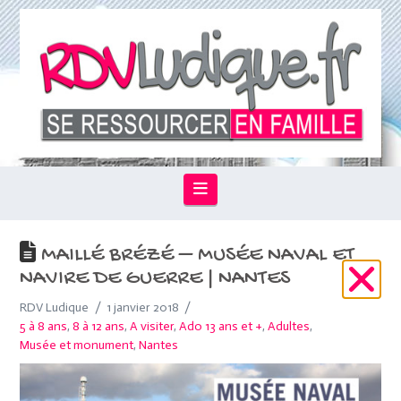
Navigation
MAILLÉ BRÉZÉ – MUSÉE NAVAL ET
NAVIRE DE GUERRE | NANTES
RDV Ludique
1 janvier 2018
5 à 8 ans
,
8 à 12 ans
,
A visiter
,
Ado 13 ans et +
,
Adultes
,
Musée et monument
,
Nantes