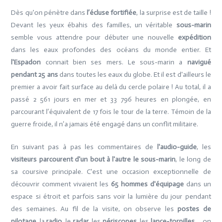
Dès qu'on pénètre dans
l’écluse
fortifiée
, la surprise est de taille !
Devant les yeux ébahis des familles, un véritable
sous-marin
semble vous attendre pour débuter une nouvelle
expédition
dans les eaux profondes des océans du monde entier. Et
l'Espadon
connait bien ses mers. Le sous-marin a
navigué
pendant 25 ans
dans toutes les eaux du globe. Et il est d'ailleurs le
premier a avoir fait surface au delà du cercle polaire ! Au total, il a
passé 2 561 jours en mer et 33 796 heures en plongée, en
parcourant l’équivalent de 17 fois le tour de la terre. Témoin de la
guerre froide, il n’a jamais été engagé dans un conflit militaire.
En suivant pas à pas les commentaires de
l'audio-guide
, les
visiteurs parcourent d'un bout à l'autre le sous-marin
, le long de
sa coursive principale. C'est une occasion exceptionnelle de
découvrir comment vivaient les
65 hommes d'équipage
dans un
espace si étroit et parfois sans voir la lumière du jour pendant
des semaines. Au fil de la visite, on observe les
postes de
pilotage
, la
radio
, le
radar
, les
périscopes
, les
lance-torpilles
... on