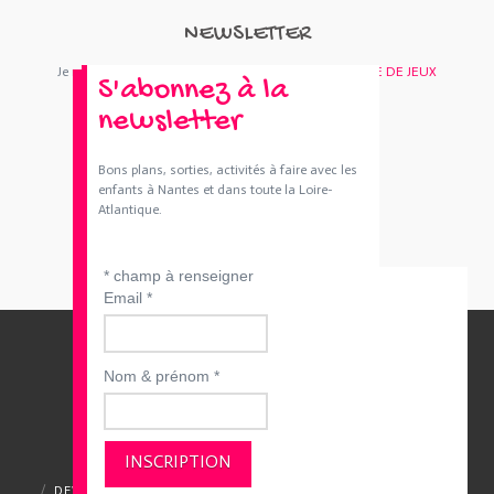
NEWSLETTER
Je m'abonne : Newsletter
SORTIES 44
et/ou
BOUTIQUE DE JEUX
S'abonnez à la
newsletter
Bons plans, sorties, activités à faire avec les
enfants à Nantes et dans toute la Loire-
Atlantique.
*
champ à renseigner
Email
*
Nom & prénom
*
QUI SOMMES-NOUS ?
CONTACTEZ-NOUS
DEVENIR ANNONCEUR
MENTIONS LÉGALES
CGV ET CGU