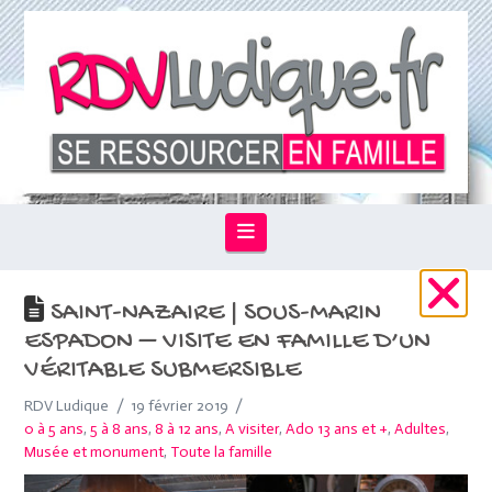
Navigation
SAINT-NAZAIRE | SOUS-MARIN
ESPADON – VISITE EN FAMILLE D’UN
VÉRITABLE SUBMERSIBLE
RDV Ludique
19 février 2019
0 à 5 ans
,
5 à 8 ans
,
8 à 12 ans
,
A visiter
,
Ado 13 ans et +
,
Adultes
,
Musée et monument
,
Toute la famille