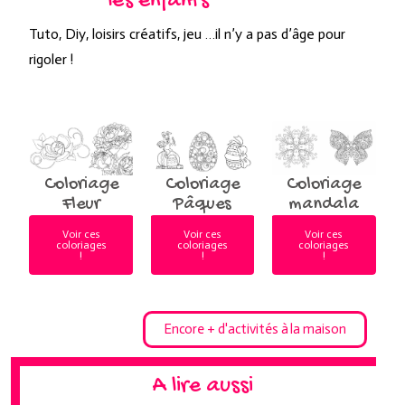
les enfants
Tuto, Diy, loisirs créatifs, jeu …il n’y a pas d’âge pour
rigoler !
Coloriage
Coloriage
Coloriage
Fleur
Pâques
mandala
Voir ces
Voir ces
Voir ces
coloriages
coloriages
coloriages
!
!
!
Encore + d'activités à la maison
A lire aussi