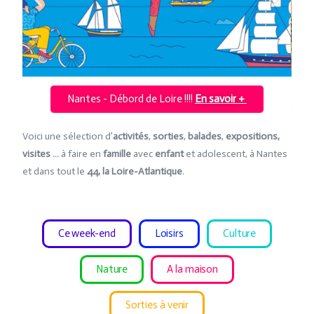
Sud Nantes - Parc à cabanes - Activités 100%
nature en famille -
En savoir +
Voici une sélection d’
activités
,
sorties
,
balades
,
expositions,
visites …
à faire en
famille
avec
enfant
et adolescent, à Nantes
et dans tout le
44, la Loire-Atlantique
.
Ce week-end
Loisirs
Culture
Nature
A la maison
Sorties à venir