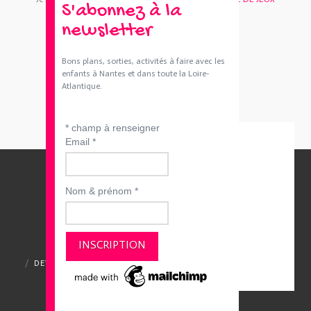
S'abonnez à la
newsletter
Bons plans, sorties, activités à faire avec les
enfants à Nantes et dans toute la Loire-
Atlantique.
*
champ à renseigner
Email
*
Nom & prénom
*
QUI SOMMES-NOUS ?
CONTACTEZ-NOUS
DEVENIR ANNONCEUR
MENTIONS LÉGALES
CGV ET CGU
POLITIQUE DE CONFIDENTIALITÉ
Merci de votre visite et à bientôt :)