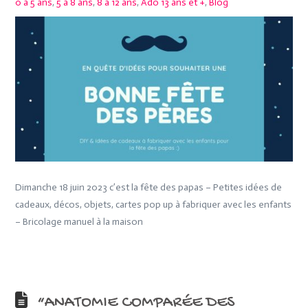
0 à 5 ans
,
5 à 8 ans
,
8 à 12 ans
,
Ado 13 ans et +
,
Blog
Dimanche 18 juin 2023 c’est la fête des papas – Petites idées de
cadeaux, décos, objets, cartes pop up à fabriquer avec les enfants
– Bricolage manuel à la maison
“ANATOMIE COMPARÉE DES