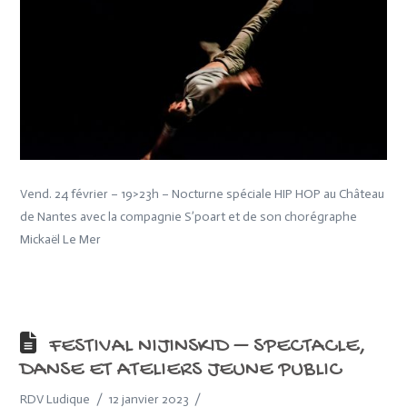
Vend. 24 février – 19>23h – Nocturne spéciale HIP HOP au Château
de Nantes avec la compagnie S’poart et de son chorégraphe
Mickaël Le Mer
FESTIVAL NIJINSKID – SPECTACLE,
DANSE ET ATELIERS JEUNE PUBLIC
RDV Ludique
12 janvier 2023