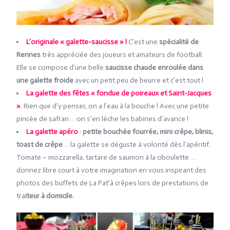
L’originale « galette-saucisse » !
C’est une
spécialité de
Rennes
très appréciée des joueurs et amateurs de football.
Elle se compose d’une belle
saucisse chaude enroulée dans
une galette froide
avec un petit peu de beurre et c’est tout !
La galette des fêtes
« fondue de poireaux et Saint-Jacques
»
.
Rien que d’y penser, on a l’eau à la bouche ! Avec une petite
pincée de safran … on s’en lèche les babines d’avance !
La galette apéro
:
petite bouchée fourrée, mini crêpe, blinis,
toast de crêpe
… la galette se déguste à volonté dès l’apéritif.
Tomate – mozzarella, tartare de saumon à la ciboulette …
donnez libre court à votre imagination en vous inspirant des
photos des buffets de La Pat’à crêpes lors de prestations de
tra
iteur à domicile.