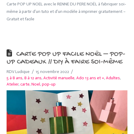
Carte POP UP NOEL avec le RENNE DU PERE NOËL à fabriquer soi-
même à partir d’un tuto et d’un modèle à imprimer gratuitement –
Gratuit et facile
CARTE POP UP FACILE NOËL – POP-
UP CADEAUX // DIY À FAIRE SOI-MÊME
RDV Ludique
15 novembre 2022
5 à 8 ans
,
8 à 12 ans
,
Activité manuelle
,
Ado 13 ans et +
,
Adultes
,
Atelier
,
carte
,
Noel
,
pop-up