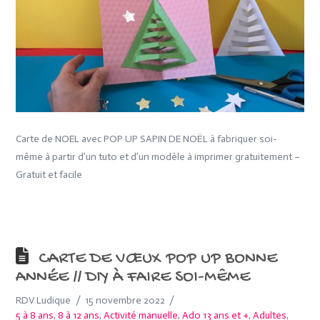
Carte de NOEL avec POP UP SAPIN DE NOËL à fabriquer soi-
même à partir d’un tuto et d’un modèle à imprimer gratuitement –
Gratuit et facile
CARTE DE VŒUX POP UP BONNE
ANNÉE // DIY À FAIRE SOI-MÊME
RDV Ludique
15 novembre 2022
5 à 8 ans
,
8 à 12 ans
,
Activité manuelle
,
Ado 13 ans et +
,
Adultes
,