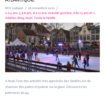
ATLANTIQUE
RDV Ludique
28 novembre 2022
0 à 5 ans
,
5 à 8 ans
,
8 à 12 ans
,
Activité sportive
,
Ado 13 ans et +
,
Adultes
,
Blog
,
Noel
,
Toute la famille
A Noël, l’une des activités très appréciée des familles est de
chausser des patins et patiner sur la glace. Découvrez les
patinoires du 44