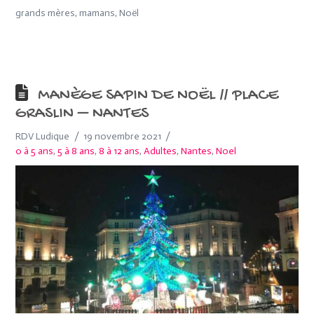
grands mères, mamans, Noël
MANÈGE SAPIN DE NOËL // PLACE
GRASLIN – NANTES
RDV Ludique
19 novembre 2021
0 à 5 ans
,
5 à 8 ans
,
8 à 12 ans
,
Adultes
,
Nantes
,
Noel