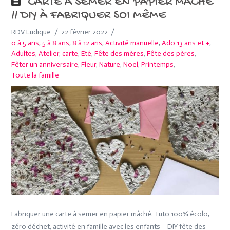
CARTE À SEMER EN PAPIER MÂCHÉ
// DIY À FABRIQUER SOI MÊME
RDV Ludique
22 février 2022
0 à 5 ans
,
5 à 8 ans
,
8 à 12 ans
,
Activité manuelle
,
Ado 13 ans et +
,
Adultes
,
Atelier
,
carte
,
Eté
,
Fête des mères
,
Fête des pères
,
Fêter un anniversaire
,
Fleur
,
Nature
,
Noel
,
Printemps
,
Toute la famille
Fabriquer une carte à semer en papier mâché. Tuto 100% écolo,
zéro déchet, activité en famille avec les enfants – DIY fête des