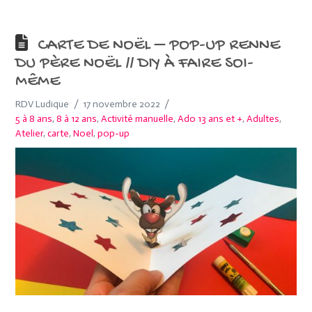
CARTE DE NOËL – POP-UP RENNE
DU PÈRE NOËL // DIY À FAIRE SOI-
MÊME
RDV Ludique
17 novembre 2022
5 à 8 ans
,
8 à 12 ans
,
Activité manuelle
,
Ado 13 ans et +
,
Adultes
,
Atelier
,
carte
,
Noel
,
pop-up