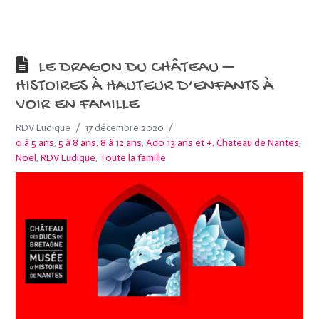
LE DRAGON DU CHÂTEAU –
HISTOIRES À HAUTEUR D’ENFANTS À
VOIR EN FAMILLE
RDV Ludique
17 décembre 2020
0 à 5 ans
,
5 à 8 ans
,
8 à 12 ans
,
Ado 13 ans et +
,
Chateau de Nantes
,
Noel
,
RDV Ludique
,
Toute la famille