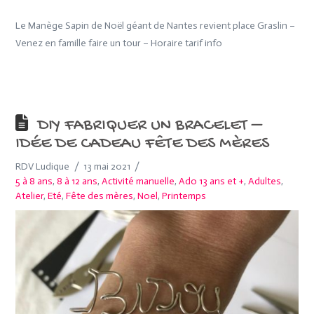
Le Manège Sapin de Noël géant de Nantes revient place Graslin –
Venez en famille faire un tour – Horaire tarif info
DIY FABRIQUER UN BRACELET –
IDÉE DE CADEAU FÊTE DES MÈRES
RDV Ludique
13 mai 2021
5 à 8 ans
,
8 à 12 ans
,
Activité manuelle
,
Ado 13 ans et +
,
Adultes
,
Atelier
,
Eté
,
Fête des mères
,
Noel
,
Printemps