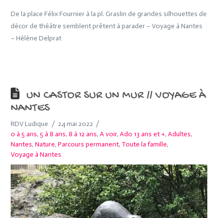
De la place Félix Fournier à la pl. Graslin de grandes silhouettes de
décor de théâtre semblent prêtent à parader – Voyage à Nantes
– Hélène Delprat
UN CASTOR SUR UN MUR // VOYAGE À
NANTES
RDV Ludique
24 mai 2022
0 à 5 ans
,
5 à 8 ans
,
8 à 12 ans
,
A voir
,
Ado 13 ans et +
,
Adultes
,
Nantes
,
Nature
,
Parcours permanent
,
Toute la famille
,
Voyage à Nantes