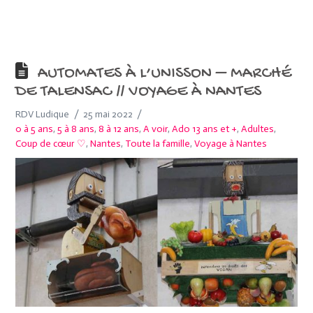
AUTOMATES À L’UNISSON – MARCHÉ
DE TALENSAC // VOYAGE À NANTES
RDV Ludique
25 mai 2022
0 à 5 ans
,
5 à 8 ans
,
8 à 12 ans
,
A voir
,
Ado 13 ans et +
,
Adultes
,
Coup de cœur ♡
,
Nantes
,
Toute la famille
,
Voyage à Nantes