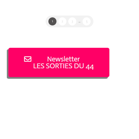
1
2
3
...
5