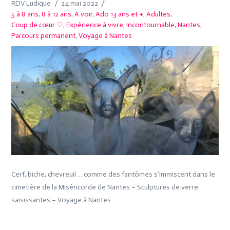
RDV Ludique
24 mai 2022
5 à 8 ans
,
8 à 12 ans
,
A voir
,
Ado 13 ans et +
,
Adultes
,
Coup de cœur ♡
,
Expérience à vivre
,
Incontournable
,
Nantes
,
Parcours permanent
,
Voyage à Nantes
Cerf, biche, chevreuil … comme des fantômes s’immiscent dans le
cimetière de la Miséricorde de Nantes – Sculptures de verre
saisissantes – Voyage à Nantes