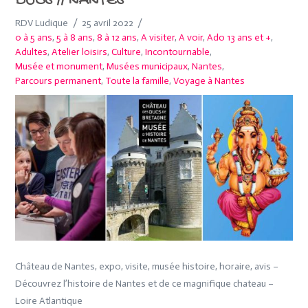
DUCS // NANTES
RDV Ludique
25 avril 2022
0 à 5 ans
,
5 à 8 ans
,
8 à 12 ans
,
A visiter
,
A voir
,
Ado 13 ans et +
,
Adultes
,
Atelier loisirs
,
Culture
,
Incontournable
,
Musée et monument
,
Musées municipaux
,
Nantes
,
Parcours permanent
,
Toute la famille
,
Voyage à Nantes
Château de Nantes, expo, visite, musée histoire, horaire, avis –
Découvrez l’histoire de Nantes et de ce magnifique chateau –
Loire Atlantique