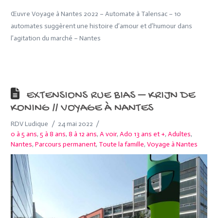
Œuvre Voyage à Nantes 2022 – Automate à Talensac – 10
automates suggèrent une histoire d’amour et d’humour dans
l’agitation du marché – Nantes
EXTENSIONS RUE BIAS – KRIJN DE
KONING // VOYAGE À NANTES
RDV Ludique
24 mai 2022
0 à 5 ans
,
5 à 8 ans
,
8 à 12 ans
,
A voir
,
Ado 13 ans et +
,
Adultes
,
Nantes
,
Parcours permanent
,
Toute la famille
,
Voyage à Nantes