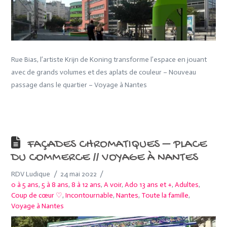
Rue Bias, l’artiste Krijn de Koning transforme l’espace en jouant
avec de grands volumes et des aplats de couleur – Nouveau
passage dans le quartier – Voyage à Nantes
FAÇADES CHROMATIQUES – PLACE
DU COMMERCE // VOYAGE À NANTES
RDV Ludique
24 mai 2022
0 à 5 ans
,
5 à 8 ans
,
8 à 12 ans
,
A voir
,
Ado 13 ans et +
,
Adultes
,
Coup de cœur ♡
,
Incontournable
,
Nantes
,
Toute la famille
,
Voyage à Nantes