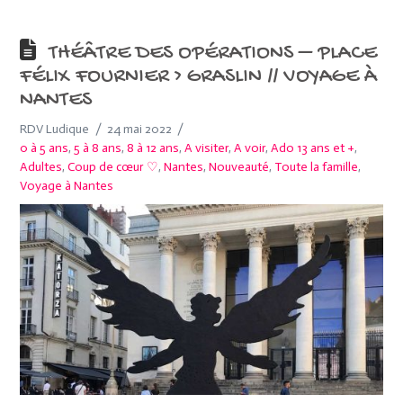
THÉÂTRE DES OPÉRATIONS – PLACE
FÉLIX FOURNIER > GRASLIN // VOYAGE À
NANTES
RDV Ludique
24 mai 2022
0 à 5 ans
,
5 à 8 ans
,
8 à 12 ans
,
A visiter
,
A voir
,
Ado 13 ans et +
,
Adultes
,
Coup de cœur ♡
,
Nantes
,
Nouveauté
,
Toute la famille
,
Voyage à Nantes