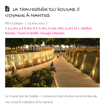
LA TRAVERSÉE DU SOLILAB //
VOYAGE À NANTES
RDV Ludique
25 mai 2022
0 à 5 ans
,
5 à 8 ans
,
8 à 12 ans
,
A voir
,
Ado 13 ans et +
,
Adultes
,
Nantes
,
Toute la famille
,
Voyage à Nantes
La Traversée du Solilab – Comme un trait d’union entre le lieu de
vie social & solidaire et la Cantine