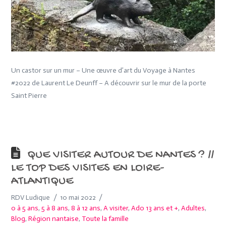
Un castor sur un mur – Une œuvre d’art du Voyage à Nantes
#2022 de Laurent Le Deunff – A découvrir sur le mur de la porte
Saint Pierre
QUE VISITER AUTOUR DE NANTES ? //
LE TOP DES VISITES EN LOIRE-
ATLANTIQUE
RDV Ludique
10 mai 2022
0 à 5 ans
,
5 à 8 ans
,
8 à 12 ans
,
A visiter
,
Ado 13 ans et +
,
Adultes
,
Blog
,
Région nantaise
,
Toute la famille