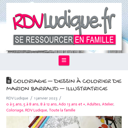
Navigation
COLORIAGE – DESSIN À COLORIER DE
MARION BARRAUD – ILLUSTRATRICE
RDV Ludique
1 janvier 2023
0 à 5 ans
,
5 à 8 ans
,
8 à 12 ans
,
Ado 13 ans et +
,
Adultes
,
Atelier
,
Coloriage
,
RDV Ludique
,
Toute la famille