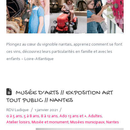
Plongez au cœur du vignoble nantais, apprenez comment se font
ces vins, découvrez leurs particularités en famille et avec les
enfants – Loire-Atlantique
MUSÉE D’ARTS // EXPOSITION ART
TOUT PUBLIC // NANTES
RDV Ludique
1 janvier 2021
0 à 5 ans
,
5 à 8 ans
,
8 à 12 ans
,
Ado 13 ans et +
,
Adultes
,
Atelier loisirs
,
Musée et monument
,
Musées municipaux
,
Nantes