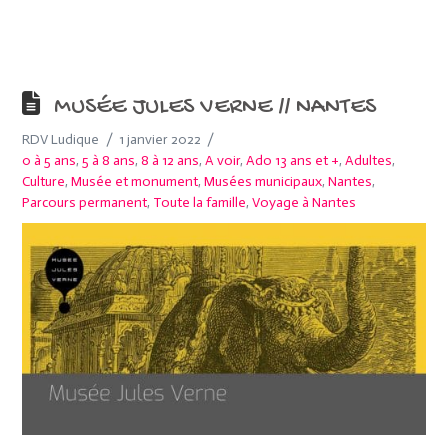
MUSÉE JULES VERNE // NANTES
RDV Ludique
1 janvier 2022
0 à 5 ans
,
5 à 8 ans
,
8 à 12 ans
,
A voir
,
Ado 13 ans et +
,
Adultes
,
Culture
,
Musée et monument
,
Musées municipaux
,
Nantes
,
Parcours permanent
,
Toute la famille
,
Voyage à Nantes