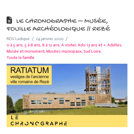
LE CHRONOGRAPHE – MUSÉE,
FOUILLE ARCHÉOLOGIQUE // REZÉ
RDV Ludique
24 janvier 2020
0 à 5 ans
,
5 à 8 ans
,
8 à 12 ans
,
A visiter
,
Ado 13 ans et +
,
Adultes
,
Musée et monument
,
Musées municipaux
,
Sud Loire
,
Toute la famille