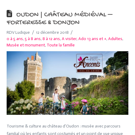
OUDON | CHÂTEAU MÉDIÉVAL –
FORTERESSE & DONJON
RDV Ludique
12 décembre 2018
0 à 5 ans
,
5 à 8 ans
,
8 à 12 ans
,
A visiter
,
Ado 13 ans et +
,
Adultes
,
Musée et monument
,
Toute la famille
Tourisme & culture au château d’Oudon : musée avec parcours
familial où les enfants sont costumés et un point de vue unique