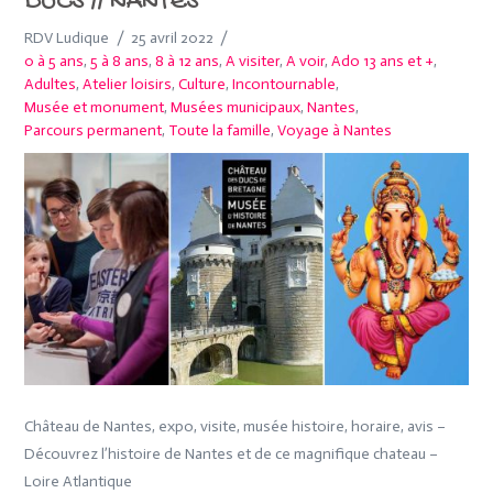
DUCS // NANTES
RDV Ludique
25 avril 2022
0 à 5 ans
,
5 à 8 ans
,
8 à 12 ans
,
A visiter
,
A voir
,
Ado 13 ans et +
,
Adultes
,
Atelier loisirs
,
Culture
,
Incontournable
,
Musée et monument
,
Musées municipaux
,
Nantes
,
Parcours permanent
,
Toute la famille
,
Voyage à Nantes
Château de Nantes, expo, visite, musée histoire, horaire, avis –
Découvrez l’histoire de Nantes et de ce magnifique chateau –
Loire Atlantique