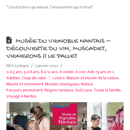
“L’instruction qui amuse, l’amusement qui instruit”
MUSÉE DU VIGNOBLE NANTAIS –
DÉCOUVERTE DU VIN, MUSCADET,
VIGNERONS // LE PALLET
RDV Ludique
1 janvier 2022
0 à 5 ans
,
5 à 8 ans
,
8 à 12 ans
,
A visiter
,
A voir
,
Ado 13 ans et +
,
Adultes
,
Coup de cœur ♡
,
Loisirs
,
Maison et musée de la nature
,
Musée et monument
,
Musées municipaux
,
Nature
,
Parcours permanent
,
Région nantaise
,
Sud Loire
,
Toute la famille
,
Voyage à Nantes