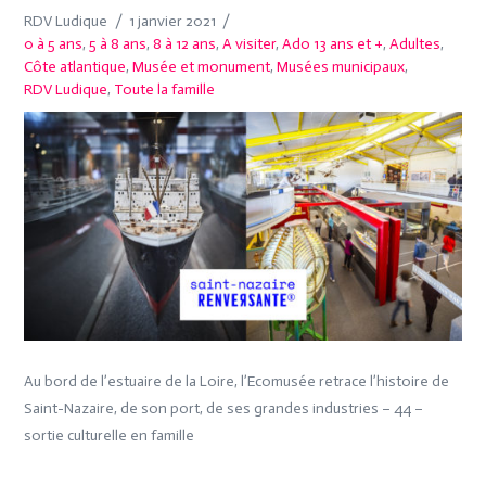
RDV Ludique
1 janvier 2021
0 à 5 ans
,
5 à 8 ans
,
8 à 12 ans
,
A visiter
,
Ado 13 ans et +
,
Adultes
,
Côte atlantique
,
Musée et monument
,
Musées municipaux
,
RDV Ludique
,
Toute la famille
Au bord de l’estuaire de la Loire, l’Ecomusée retrace l’histoire de
Saint-Nazaire, de son port, de ses grandes industries – 44 –
sortie culturelle en famille