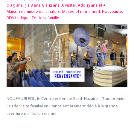
0 à 5 ans
,
5 à 8 ans
,
8 à 12 ans
,
A visiter
,
Ado 13 ans et +
,
Maison et musée de la nature
,
Musée et monument
,
Nouveauté
,
RDV Ludique
,
Toute la famille
NOUEAU !!! EOL, le Centre éolien de Saint-Nazaire – Tout premier
lieu de visite familial en France entièrement dédié à la grande
aventure de l’éolien en mer