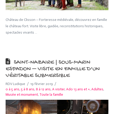
Château de Clisson – Forteresse médiévale, découvrez en famille
le château fort. Visite libre, guidée, reconstitutions historiques,
spectacles vivants …
SAINT-NAZAIRE | SOUS-MARIN
ESPADON – VISITE EN FAMILLE D’UN
VÉRITABLE SUBMERSIBLE
RDV Ludique
19 février 2019
0 à 5 ans
,
5 à 8 ans
,
8 à 12 ans
,
A visiter
,
Ado 13 ans et +
,
Adultes
,
Musée et monument
,
Toute la famille