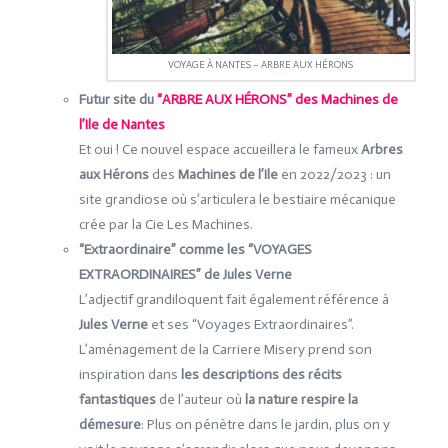
VOYAGE À NANTES – ARBRE AUX HÉRONS
Futur site du
“ARBRE AUX HÉRONS” des Machines de
l’Ile de Nantes
Et oui ! Ce nouvel espace accueillera le fameux
Arbres
aux Hérons
des
Machines de l’Ile
en 2022/2023 : un
site grandiose où s’articulera le bestiaire mécanique
crée par la Cie Les Machines.
“Extraordinaire” comme les “VOYAGES
EXTRAORDINAIRES” de Jules Verne
L’adjectif grandiloquent fait également référence à
Jules Verne
et ses “Voyages Extraordinaires”.
L’aménagement de la Carriere Misery prend son
inspiration dans
les descriptions des récits
fantastiques
de l’auteur où
la nature respire la
démesure
: Plus on pénètre dans le jardin, plus on y