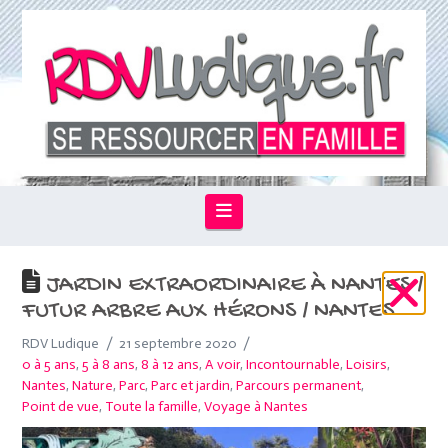
Navigation
JARDIN EXTRAORDINAIRE À NANTES /
FUTUR ARBRE AUX HÉRONS / NANTES
RDV Ludique
21 septembre 2020
0 à 5 ans
,
5 à 8 ans
,
8 à 12 ans
,
A voir
,
Incontournable
,
Loisirs
,
Nantes
,
Nature
,
Parc
,
Parc et jardin
,
Parcours permanent
,
Point de vue
,
Toute la famille
,
Voyage à Nantes