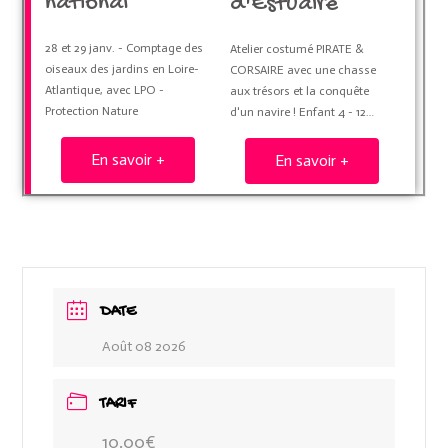
national
d'Estuaire
28 et 29 janv. - Comptage des
Atelier costumé PIRATE &
oiseaux des jardins en Loire-
CORSAIRE avec une chasse
Atlantique, avec LPO -
aux trésors et la conquête
Protection Nature
d'un navire ! Enfant 4 - 12…
En savoir +
En savoir +
DATE
Août 08 2026
TARIF
10.00€