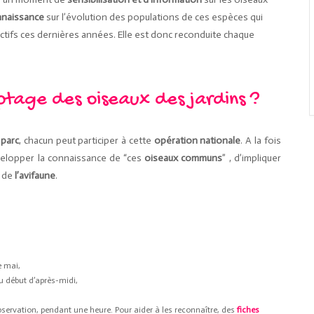
nnaissance
sur l’évolution des populations de ces espèces qui
ctifs ces dernières années. Elle est donc reconduite chaque
tage des oiseaux des jardins ?
n
parc
, chacun peut participer à cette
opération nationale
. A la fois
évelopper la connaissance de “ces
oiseaux communs
” , d’impliquer
 de
l’avifaune
.
e mai,
u début d’après-midi,
observation, pendant une heure. Pour aider à les reconnaître, des
fiches