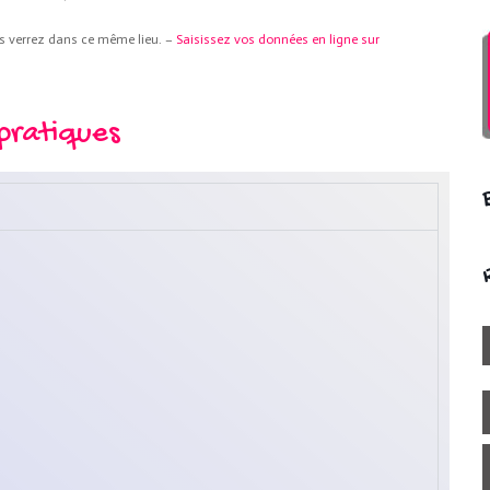
us verrez dans ce même lieu. –
Saisissez vos données en ligne sur
 pratiques