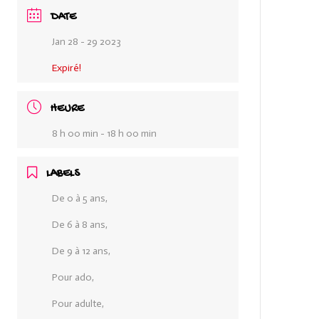
DATE
Jan 28 - 29 2023
Expiré!
HEURE
8 h 00 min - 18 h 00 min
LABELS
De 0 à 5 ans,
De 6 à 8 ans,
De 9 à 12 ans,
Pour ado,
Pour adulte,