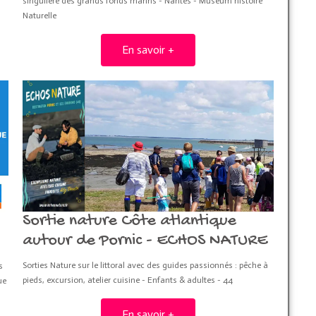
singulière des grands fonds marins - Nantes - Museum histoire
Naturelle
En savoir +
Sortie nature Côte atlantique
autour de Pornic - ECHOS NATURE
Sorties Nature sur le littoral avec des guides passionnés : pêche à
s
pieds, excursion, atelier cuisine - Enfants & adultes - 44
ue
En savoir +