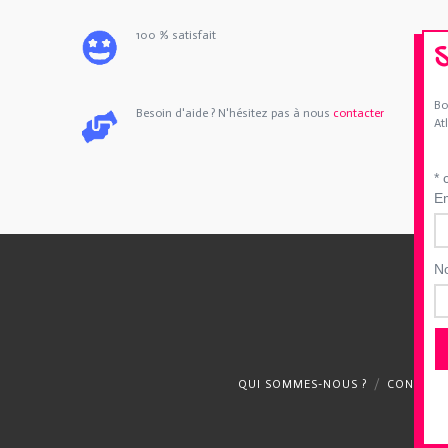
100 % satisfait
Bo
Besoin d'aide ? N'hésitez pas à nous
contacter
At
*
c
E
N
QUI SOMMES-NOUS ?
CONTACT