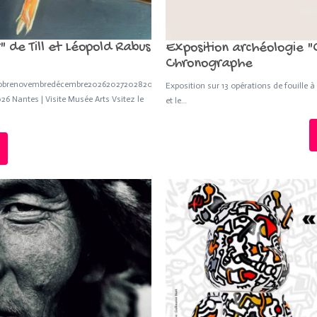
 de Till et Léopold Rabus
Exposition archéologie "C
Chronographe
eoctobrenovembredécembre202620272028202920302031203220332034
Exposition sur 13 opérations de fouille 
 Nantes | Visite Musée Arts Vsitez le
et le…