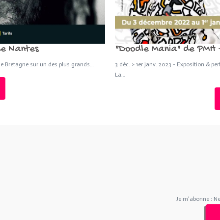
de Nantes
"Doodle Mania" de PMH - 
de Bretagne sur un des plus grands…
3 déc. > 1er janv. 2023 - Exposition & pe
La…
Je m'abonne : N