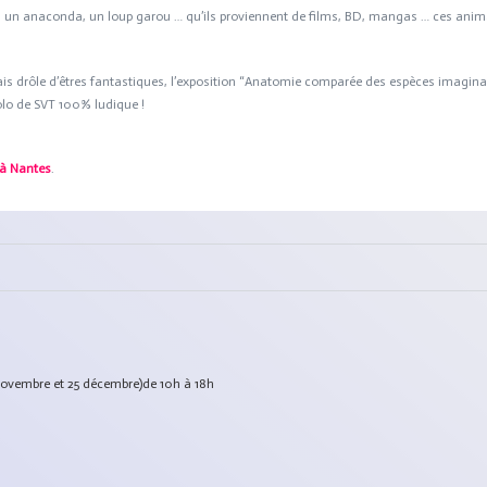
ne, un anaconda, un loup garou … qu’ils proviennent de films, BD, mangas … ces ani
ais drôle d’êtres fantastiques, l’exposition “Anatomie comparée des espèces imagina
golo de SVT 100% ludique !
à Nantes
.
er novembre et 25 décembre)de 10h à 18h