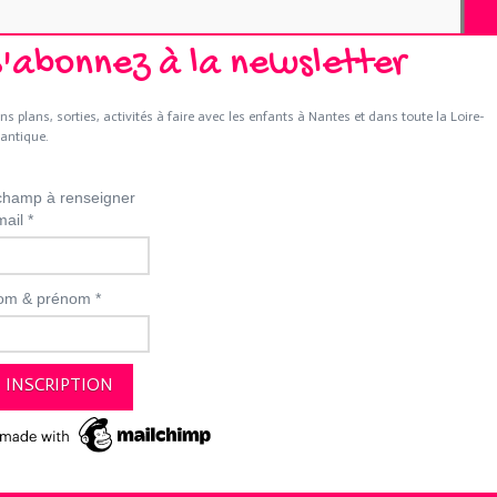
S'abonnez à la newsletter
ns plans, sorties, activités à faire avec les enfants à Nantes et dans toute la Loire-
lantique.
hamp à renseigner
mail
*
om & prénom
*
EZ-NOUS
DEVENIR ANNONCEUR
MENTIONS LÉGALES
CGV ET CGU
Merci de votre visite et à bientôt :)