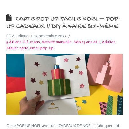
CARTE POP UP FACILE NOËL – POP-
UP CADEAUX // DIY À FAIRE SOI-MÊME
RDV Ludique
15 novembre 2022
5 à 8 ans
,
8 à 12 ans
,
Activité manuelle
,
Ado 13 ans et +
,
Adultes
,
Atelier
,
carte
,
Noel
,
pop-up
Carte POP UP NOEL avec des CADEAUX DE NOËL à fabriquer soi-