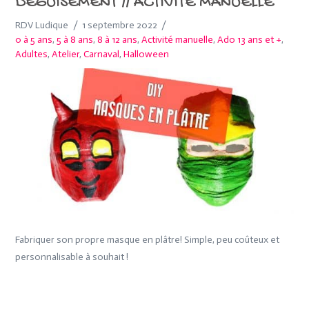
DÉGUISEMENT // ACTIVITÉ MANUELLE
RDV Ludique
1 septembre 2022
0 à 5 ans
,
5 à 8 ans
,
8 à 12 ans
,
Activité manuelle
,
Ado 13 ans et +
,
Adultes
,
Atelier
,
Carnaval
,
Halloween
Fabriquer son propre masque en plâtre! Simple, peu coûteux et
personnalisable à souhait !