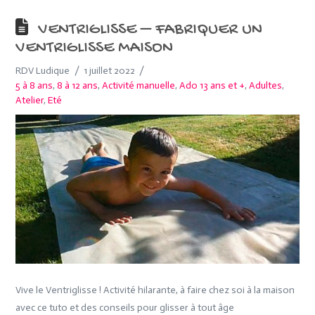
VENTRIGLISSE – FABRIQUER UN
VENTRIGLISSE MAISON
RDV Ludique
1 juillet 2022
5 à 8 ans
,
8 à 12 ans
,
Activité manuelle
,
Ado 13 ans et +
,
Adultes
,
Atelier
,
Eté
Vive le Ventriglisse ! Activité hilarante, à faire chez soi à la maison
avec ce tuto et des conseils pour glisser à tout âge