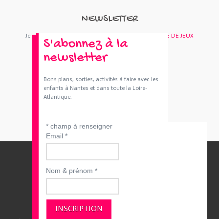
NEWSLETTER
Je m'abonne : Newsletter
SORTIES 44
et/ou
BOUTIQUE DE JEUX
S'abonnez à la
newsletter
Bons plans, sorties, activités à faire avec les
enfants à Nantes et dans toute la Loire-
Atlantique.
*
champ à renseigner
Email
*
Nom & prénom
*
QUI SOMMES-NOUS ?
CONTACTEZ-NOUS