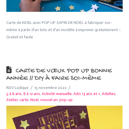
Carte de NOEL avec POP UP SAPIN DE NOËL à fabriquer soi-
même à partir d’un tuto et d’un modèle à imprimer gratuitement –
Gratuit et facile
CARTE DE VŒUX POP UP BONNE
ANNÉE // DIY À FAIRE SOI-MÊME
RDV Ludique
15 novembre 2022
5 à 8 ans
,
8 à 12 ans
,
Activité manuelle
,
Ado 13 ans et +
,
Adultes
,
Atelier
,
carte
,
Noel
,
nouvel an
,
pop-up