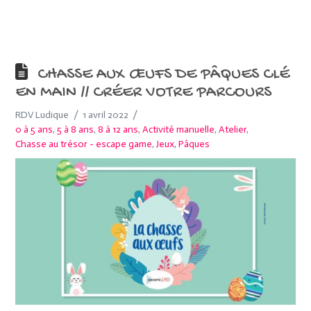
CHASSE AUX ŒUFS DE PÂQUES CLÉ
EN MAIN // CRÉER VOTRE PARCOURS
RDV Ludique
1 avril 2022
0 à 5 ans
,
5 à 8 ans
,
8 à 12 ans
,
Activité manuelle
,
Atelier
,
Chasse au trésor - escape game
,
Jeux
,
Pâques