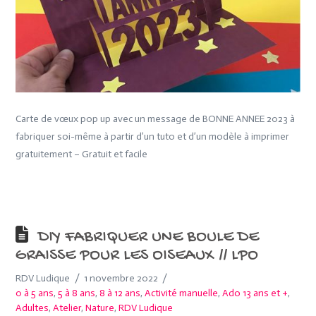
Carte de vœux pop up avec un message de BONNE ANNEE 2023 à
fabriquer soi-même à partir d’un tuto et d’un modèle à imprimer
gratuitement – Gratuit et facile
DIY FABRIQUER UNE BOULE DE
GRAISSE POUR LES OISEAUX // LPO
RDV Ludique
1 novembre 2022
0 à 5 ans
,
5 à 8 ans
,
8 à 12 ans
,
Activité manuelle
,
Ado 13 ans et +
,
Adultes
,
Atelier
,
Nature
,
RDV Ludique