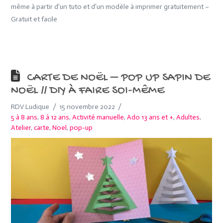
même à partir d’un tuto et d’un modèle à imprimer gratuitement –
Gratuit et facile
CARTE DE NOËL – POP UP SAPIN DE
NOËL // DIY À FAIRE SOI-MÊME
RDV Ludique
15 novembre 2022
5 à 8 ans
,
8 à 12 ans
,
Activité manuelle
,
Ado 13 ans et +
,
Adultes
,
Atelier
,
carte
,
Noel
,
pop-up