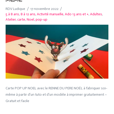
MÊME
RDV Ludique
17 novembre 2022
5 à 8 ans
,
8 à 12 ans
,
Activité manuelle
,
Ado 13 ans et +
,
Adultes
,
Atelier
,
carte
,
Noel
,
pop-up
Carte POP UP NOEL avec le RENNE DU PERE NOËL à fabriquer soi-
même à partir d’un tuto et d’un modèle à imprimer gratuitement –
Gratuit et facile