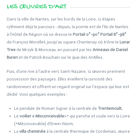
LES ŒUVRES D'ART
Dans la ville de Nantes, sur les bords de la Loire, 12 étapes
rythment déjà le parcours : depuis, la pointe est de l’Ile de Nantes
à l’Hôtel de Région où se dresse le
Portail 0°-90° Portail 8°-98°
de François Morellet, jusqu’au square Chantenay où trône le
Lunar
Tree
de Mrzyk & Moriceau, en passant par les
Anneaux de Daniel
Buren
et de Patrick Bouchain sur le quai des Antilles.
Puis, d’une rive à l’autre vers Saint-Nazaire, 12 œuvres prennent
possession des paysages. Elles éveillent la curiosité des
randonneurs et offrent un regard original sur l’espace qui leur est
dédié. Voici quelques exemples :
Le pendule de Roman Signer à la centrale de
Trentemoult
,
Le
voilier « Misconceivable
»* qui penche et coule vers la Loire
(*Méconcevable) d’Erwin Wurm,
La
villa cheminée
à la centrale thermique de Cordemais, œuvre