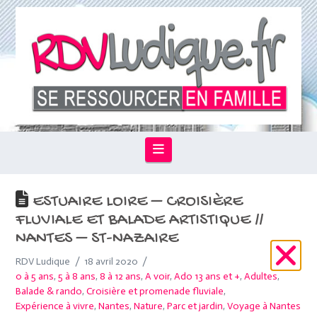
Navigation
ESTUAIRE LOIRE – CROISIÈRE
FLUVIALE ET BALADE ARTISTIQUE //
NANTES – ST-NAZAIRE
RDV Ludique
18 avril 2020
0 à 5 ans
,
5 à 8 ans
,
8 à 12 ans
,
A voir
,
Ado 13 ans et +
,
Adultes
,
Balade & rando
,
Croisière et promenade fluviale
,
Expérience à vivre
,
Nantes
,
Nature
,
Parc et jardin
,
Voyage à Nantes