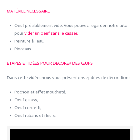
MATÉRIEL NÉCESSAIRE
Oeuf préalablement vidé. Vous pouvez regarder notre tuto
pour
vider un oeuf sans le casser,
Peinture à l’eau,
Pinceaux.
ÉTAPES ET IDÉES POUR DÉCORER DES ŒUFS
Dans cette vidéo, nous vous présentons 4 idées de décoration :
Pochoir et effet moucheté,
Oeuf galasy,
Oeuf confetti,
Oeuf rubans et fleurs.