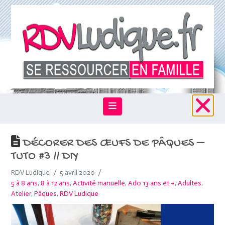
Navigation
DÉCORER DES ŒUFS DE PÂQUES –
TUTO #3 // DIY
RDV Ludique
5 avril 2020
5 à 8 ans
,
8 à 12 ans
,
Activité manuelle
,
Ado 13 ans et +
,
Adultes
,
Atelier
,
Pâques
,
RDV Ludique