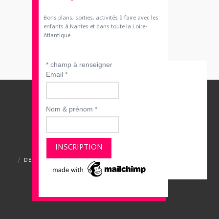
Bons plans, sorties, activités à faire avec les
enfants à Nantes et dans toute la Loire-
Atlantique.
*
champ à renseigner
Email
*
Nom & prénom
*
QUI SOMMES-NOUS ?
CONTACTEZ-NOUS
DEVENIR ANNONCEUR
MENTIONS LÉGALES
CGV ET CGU
POLITIQUE DE CONFIDENTIALITÉ
Merci de votre visite et à bientôt :)