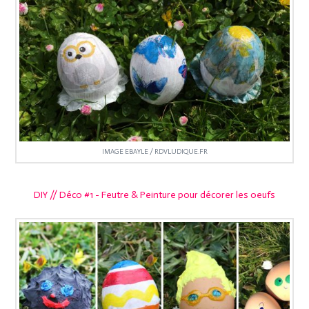
IMAGE EBAYLE / RDVLUDIQUE.FR
DIY // Déco #1 - Feutre & Peinture pour décorer les oeufs