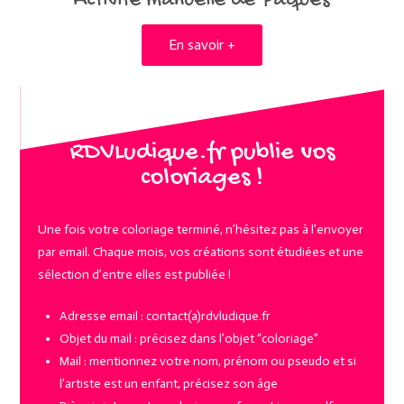
Activité manuelle de Pâques
En savoir +
RDVLudique.fr publie vos
coloriages !
Une fois votre coloriage terminé, n’hésitez pas à l’envoyer
par email. Chaque mois, vos créations sont étudiées et une
sélection d’entre elles est publiée !
Adresse email : contact(a)rdvludique.fr
Objet du mail : précisez dans l’objet “coloriage”
Mail : mentionnez votre nom, prénom ou pseudo et si
l’artiste est un enfant, précisez son âge