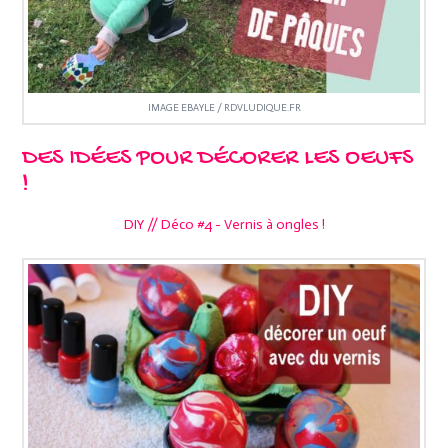
IMAGE EBAYLE / RDVLUDIQUE.FR
DES IDÉES POUR DÉCORER LES OEUFS
!
DIY // Déco #4 - Vernis à ongles !