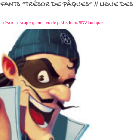
ANTS “TRÉSOR DE PÂQUES” // LIGUE DES
 trésor - escape game
,
Jeu de piste
,
Jeux
,
RDV Ludique