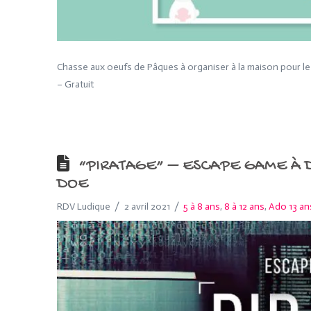
Chasse aux oeufs de Pâques à organiser à la maison pour le
– Gratuit
“PIRATAGE” – ESCAPE GAME À D
DOE
RDV Ludique
2 avril 2021
5 à 8 ans
,
8 à 12 ans
,
Ado 13 an