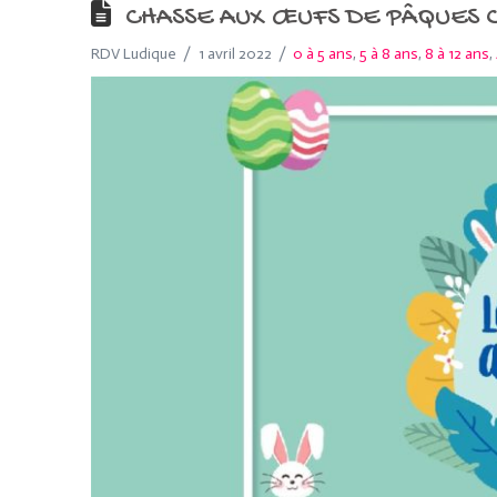
CHASSE AUX ŒUFS DE PÂQUES C
RDV Ludique
1 avril 2022
0 à 5 ans
,
5 à 8 ans
,
8 à 12 ans
,