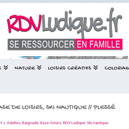
E
NATURE
LOISIRS CRÉATIFS
COLORIA
E DE LOISIRS, SKI NAUTIQUE // PLESSÉ
t +
,
Adultes
,
Baignade
,
Base-loisirs
,
RDV Ludique
,
Ski nautique
,