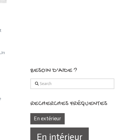
t
 Un
BESOIN D’AIDE ?
Search
e
RECHERCHES FRÉQUENTES
En extérieur
En intérieur