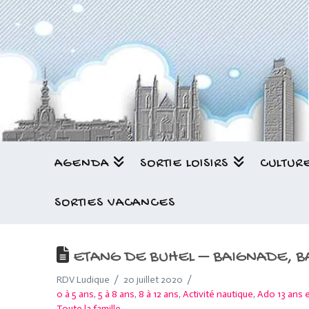
AGENDA
SORTIE LOISIRS
CULTUR
SORTIES VACANCES
ETANG DE BUHEL – BAIGNADE, BAS
RDV Ludique
20 juillet 2020
0 à 5 ans
,
5 à 8 ans
,
8 à 12 ans
,
Activité nautique
,
Ado 13 ans e
Toute la famille