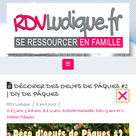
Navigation
DÉCORER DES OEUFS DE PÂQUES #2
| DIY DE PÂQUES
RDV Ludique
6 avril 2017
0 à 5 ans
,
5 à 8 ans
,
8 à 12 ans
,
Activité manuelle
,
Ado 13 ans et +
,
Atelier
,
Pâques