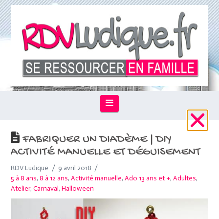
Navigation
FABRIQUER UN DIADÈME | DIY
ACTIVITÉ MANUELLE ET DÉGUISEMENT
RDV Ludique
9 avril 2018
5 à 8 ans
,
8 à 12 ans
,
Activité manuelle
,
Ado 13 ans et +
,
Adultes
,
Atelier
,
Carnaval
,
Halloween