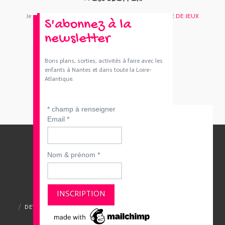
Je m'abonne : Newsletter
SORTIES 44
et/ou
BOUTIQUE DE JEUX
S'abonnez à la
newsletter
Bons plans, sorties, activités à faire avec les
enfants à Nantes et dans toute la Loire-
Atlantique.
*
champ à renseigner
Email
*
Nom & prénom
*
QUI SOMMES-NOUS ?
CONTACTEZ-NOUS
DEVENIR ANNONCEUR
MENTIONS LÉGALES
CGV ET CGU
POLITIQUE DE CONFIDENTIALITÉ