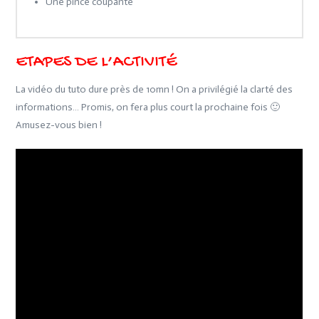
Une pince coupante
ETAPES DE L’ACTIVITÉ
La vidéo du tuto dure près de 10mn ! On a privilégié la clarté des
informations… Promis, on fera plus court la prochaine fois 🙂
Amusez-vous bien !