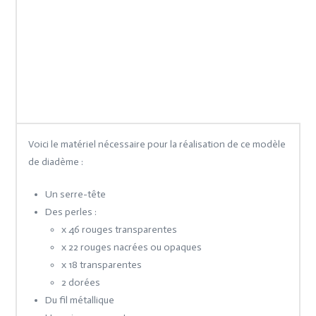
Voici le matériel nécessaire pour la réalisation de ce modèle
de diadème :
Un serre-tête
Des perles :
x 46 rouges transparentes
x 22 rouges nacrées ou opaques
x 18 transparentes
2 dorées
Du fil métallique