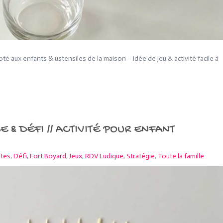
té aux enfants & ustensiles de la maison – Idée de jeu & activité facile à
 & DÉFI // ACTIVITÉ POUR ENFANT
ltes
,
Défi
,
Fort Boyard
,
Jeux
,
RDV Ludique
,
Stratégie
,
Toute la famille