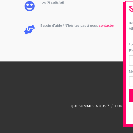
100 % satisfait
Bo
Besoin d'aide ? N'hésitez pas à nous
contacter
At
*
c
E
N
QUI SOMMES-NOUS ?
CONTACT