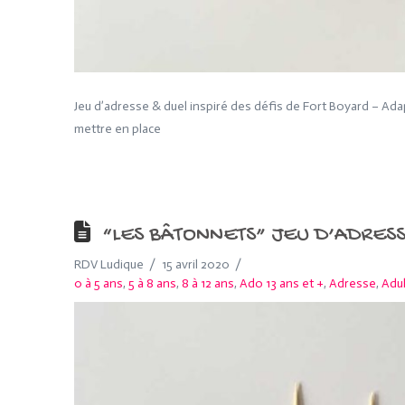
Jeu d’adresse & duel inspiré des défis de Fort Boyard – Adap
mettre en place
“LES BÂTONNETS” JEU D’ADRESSE
RDV Ludique
15 avril 2020
0 à 5 ans
,
5 à 8 ans
,
8 à 12 ans
,
Ado 13 ans et +
,
Adresse
,
Adu