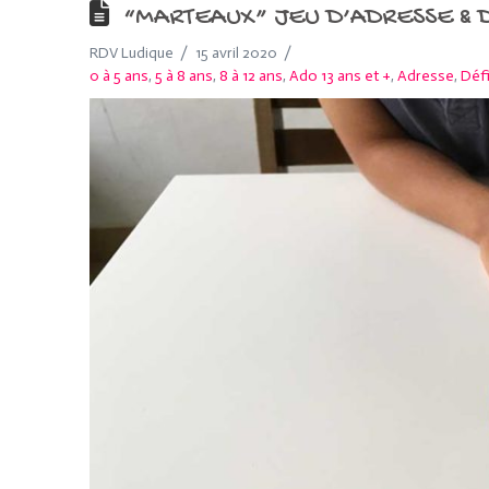
“MARTEAUX” JEU D’ADRESSE & D
RDV Ludique
15 avril 2020
0 à 5 ans
,
5 à 8 ans
,
8 à 12 ans
,
Ado 13 ans et +
,
Adresse
,
Déf