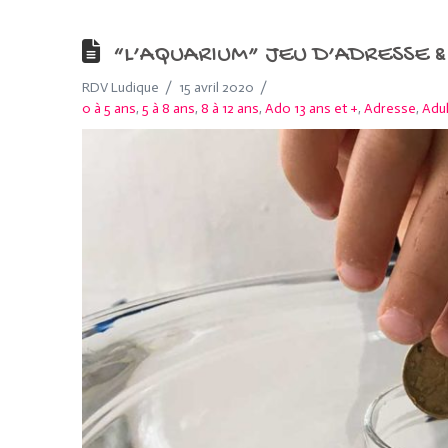
“L’AQUARIUM” JEU D’ADRESSE & 
RDV Ludique
15 avril 2020
0 à 5 ans
,
5 à 8 ans
,
8 à 12 ans
,
Ado 13 ans et +
,
Adresse
,
Adu