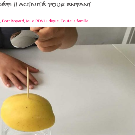
ÉFI // ACTIVITÉ POUR ENFANT
i
,
Fort Boyard
,
Jeux
,
RDV Ludique
,
Toute la famille