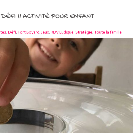
DÉFI // ACTIVITÉ POUR ENFANT
ltes
,
Défi
,
Fort Boyard
,
Jeux
,
RDV Ludique
,
Stratégie
,
Toute la famille