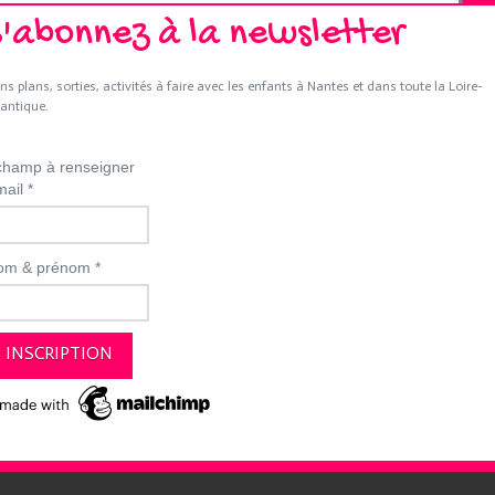
S'abonnez à la newsletter
ns plans, sorties, activités à faire avec les enfants à Nantes et dans toute la Loire-
lantique.
hamp à renseigner
mail
*
om & prénom
*
EZ-NOUS
DEVENIR ANNONCEUR
MENTIONS LÉGALES
CGV ET CGU
Merci de votre visite et à bientôt :)