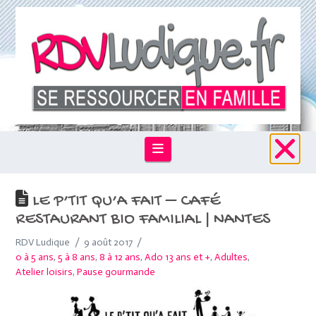
Navigation
LE P’TIT QU’A FAIT – CAFÉ
RESTAURANT BIO FAMILIAL | NANTES
RDV Ludique
9 août 2017
0 à 5 ans
,
5 à 8 ans
,
8 à 12 ans
,
Ado 13 ans et +
,
Adultes
,
Atelier loisirs
,
Pause gourmande