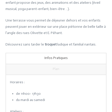
enfant propose des jeux, des animations et des ateliers (éveil
musical, yoga parent-enfant, bien-être …).
Une terrasse vous permet de déjeuner dehors et vos enfants
peuvent jouer en extérieur sur une place piétonne de belle taille à
l’angle des rues Olivette et E. Péhant.
Découvrez sans tarder le
troquet
ludique et familial nantais.
Infos Pratiques
Plan
Horaires :
de 11h00- 17h30
du mardi au samedi
Ateliers :