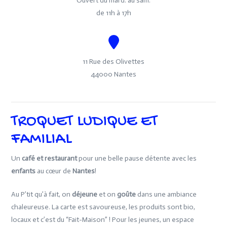
Ouvert du mard. au sam.
de 11h à 17h
11 Rue des Olivettes
44000 Nantes
TROQUET LUDIQUE ET
FAMILIAL
Un
café et restaurant
pour une belle pause détente avec les
enfants
au cœur de
Nantes
!
Au P’tit qu’à fait, on
déjeune
et on
goûte
dans une ambiance
chaleureuse. La carte est savoureuse, les produits sont bio,
locaux et c’est du “Fait-Maison” ! Pour les jeunes, un espace