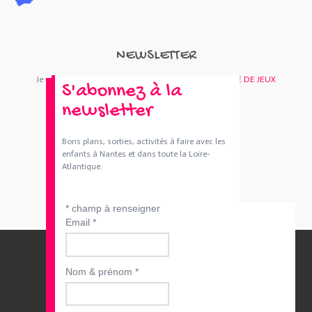
NEWSLETTER
Je m'abonne : Newsletter
SORTIES 44
et/ou
BOUTIQUE DE JEUX
S'abonnez à la
newsletter
Bons plans, sorties, activités à faire avec les
enfants à Nantes et dans toute la Loire-
Atlantique.
*
champ à renseigner
Email
*
Nom & prénom
*