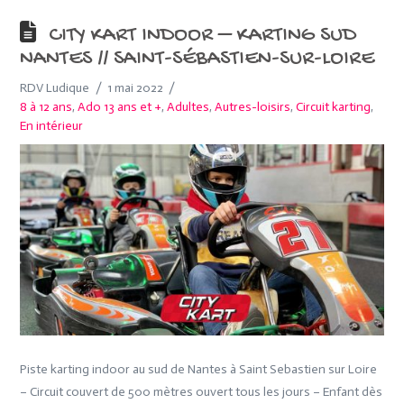
CITY KART INDOOR – KARTING SUD
NANTES // SAINT-SÉBASTIEN-SUR-LOIRE
RDV Ludique
1 mai 2022
8 à 12 ans
,
Ado 13 ans et +
,
Adultes
,
Autres-loisirs
,
Circuit karting
,
En intérieur
Piste karting indoor au sud de Nantes à Saint Sebastien sur Loire
– Circuit couvert de 500 mètres ouvert tous les jours – Enfant dès