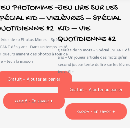
EU PHOTOMIME –
JEU LIRE SUR LES
PÉCIAL KID – VIE
LÈVRES – SPÉCIAL
UOTIDIENNE #2
KID – VIE
QUOTIDIENNE #2
séries de 10 Photos Mimes – Spécial
FANT dès 7 ans -Dans un temps limité,
3 séries de 10 mots – Spécial ENFANT dè
s joueurs miment des photos à tour de
ans – Un joueur articule des mots qu’un
le – Jeu à la maison
second joueur tente de lire sur les lèvres
Jeu drôle
Gratuit – Ajouter au panier
Gratuit – Ajouter au panier
0.00€
- En savoir +
0.00€
- En savoir +