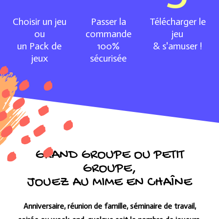
Choisir un jeu
Passer la
Télécharger le
ou
commande
jeu
un Pack de
100%
& s'amuser !
jeux
sécurisée
GRAND GROUPE OU PETIT
GROUPE,
JOUEZ AU MIME EN CHAÎNE
Anniversaire, réunion de famille, séminaire de travail,