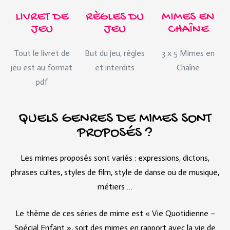
LIVRET DE
RÈGLES DU
MIMES EN
JEU
JEU
CHAÎNE
Tout le livret de
But du jeu, règles
3 x 5 Mimes en
jeu est au format
et interdits
Chaîne
pdf
QUELS GENRES DE MIMES SONT
PROPOSÉS ?
Les mimes proposés sont variés : expressions, dictons,
phrases cultes, styles de film, style de danse ou de musique,
métiers …
Le thème de ces séries de mime est « Vie Quotidienne –
Spécial Enfant », soit des mimes en rapport avec la vie de