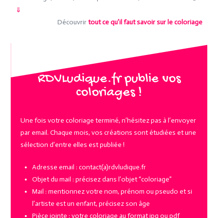
⇓
Découvrir
tout ce qu’il faut savoir sur le coloriage
RDVLudique.fr publie vos
coloriages !
Une fois votre coloriage terminé, n’hésitez pas à l’envoyer
par email. Chaque mois, vos créations sont étudiées et une
sélection d’entre elles est publiée !
Adresse email : contact(a)rdvludique.fr
Objet du mail : précisez dans l’objet “coloriage”
Mail : mentionnez votre nom, prénom ou pseudo et si
l’artiste est un enfant, précisez son âge
Pièce jointe : votre coloriage au format jpg ou pdf